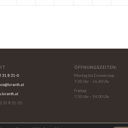
KT
ÖFFNUNGSZEITEN:
 31 8 31-0
Montag bis Donnerstag:
7.30 Uhr – 16.30 Uhr
fice@loranth.at
Freitag:
loranth.at
7.30 Uhr – 14.00 Uhr
2 31 8 31-20