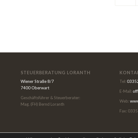
STEUERBERATUNG LORANTH
KONTA
Wiener Straße 8/7
Tel:
03352
7400 Oberwart
E-Mail:
of
Geschäftsführer & Steuerberater:
Web:
www.
Mag. (FH) Bernd Loranth
Fax: 0335