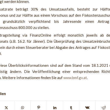
gt werden können.
satzrate beträgt 30% des Umsatzausfalls, besteht zur Hälf
bonus und zur Hälfte aus einem Vorschuss auf den Fixkostenzuschu
 grundsätzlich verpflichtend bis Jahresende einen Antr
enzuschuss 800.000 zu stellen.
ragstellung via FinanzOnline erfolgt monatlich jeweils ab d
nats (z.B. 16.2. für Jänner). Die Überprüfung des Umsatzeinbruchs
ein durch einen Steuerberater bei Abgabe des Antrages auf Fixkos
.
Diese Überblicksinformationen sind auf dem Stand vom 18.1.2021
ristig ändern. Die Veröffentlichung einer entsprechenden Richtl
. Weitere Informationen finden Sie auf
www.bmf.gv.at
.
ilen