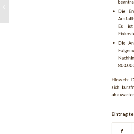
beantra
Karenz und Praktika
Die Er
Ausfall
Es ist
Fixkost
Die Ant
Folgemo
Nachhin
800.000
Hinweis
: 
sich kurzf
abzuwarten
Eintrag te