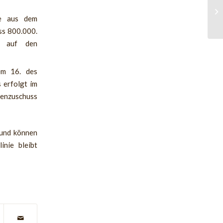
Co
kö
te aus dem
Ab
ss 800.000.
ag auf den
em 16. des
 erfolgt im
tenzuschuss
 und können
inie bleibt