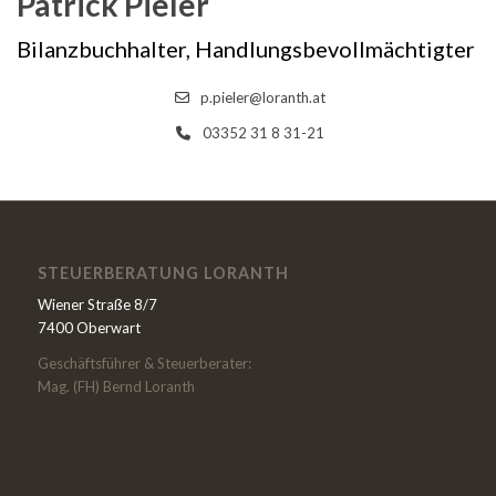
Patrick Pieler
Bilanzbuchhalter, Handlungsbevollmächtigter
p.pieler@loranth.at
03352 31 8 31-21
STEUERBERATUNG LORANTH
Wiener Straße 8/7
7400 Oberwart
Geschäftsführer & Steuerberater:
Mag. (FH) Bernd Loranth