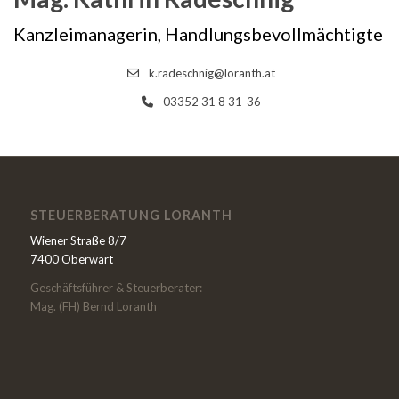
Kanzleimanagerin, Handlungsbevollmächtigte
k.radeschnig@loranth.at
03352 31 8 31-36
STEUERBERATUNG LORANTH
Wiener Straße 8/7
7400 Oberwart
Geschäftsführer & Steuerberater:
Mag. (FH) Bernd Loranth