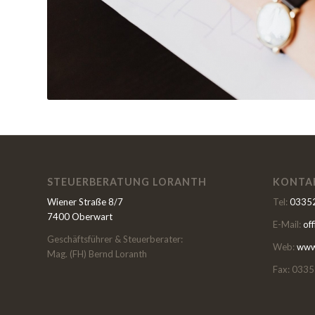
STEUERBERATUNG LORANTH
KONTA
Wiener Straße 8/7
Tel:
03352
7400 Oberwart
E-Mail:
of
Geschäftsführer & Steuerberater:
Web:
www.
Mag. (FH) Bernd Loranth
Fax: 0335