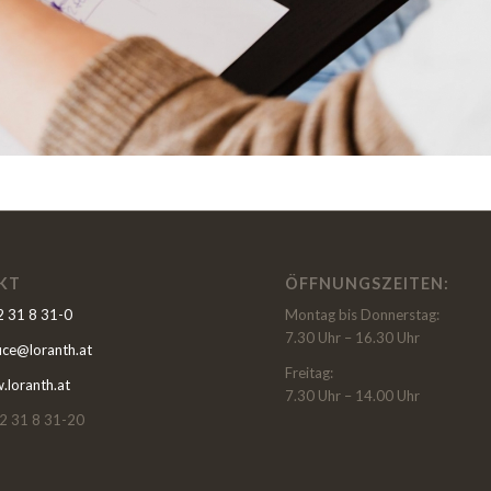
KT
ÖFFNUNGSZEITEN:
 31 8 31-0
Montag bis Donnerstag:
7.30 Uhr – 16.30 Uhr
fice@loranth.at
Freitag:
loranth.at
7.30 Uhr – 14.00 Uhr
2 31 8 31-20