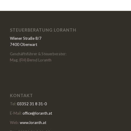
STEUERBERATUNG LORANTH
Wiener Straße 8/7
7400 Oberwart
Geschäftsführer & Steuerberater:
Mag. (FH) Bernd Loranth
KONTAKT
Tel:
03352 31 8 31-0
E-Mail:
office@loranth.at
Web:
www.loranth.at