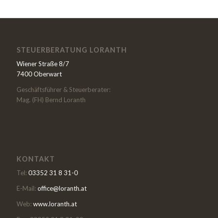
STEUERBERATUNG LORANTH
Wiener Straße 8/7
7400 Oberwart
Geschäftsführer & Steuerberater:
Mag. (FH) Bernd Loranth
KONTAKT
Tel:
03352 31 8 31-0
E-Mail:
office@loranth.at
Web:
www.loranth.at