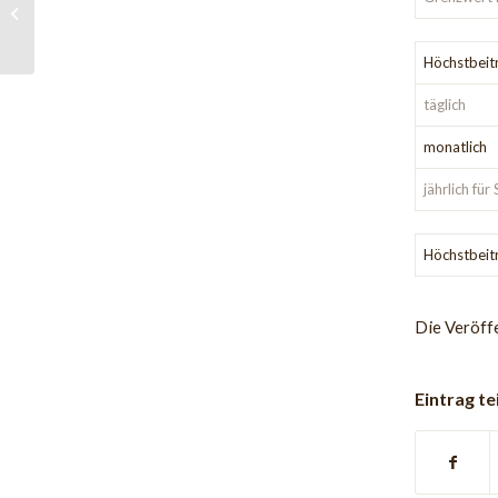
seine Arbeitnehmer auf
die Verjährung des
Urlaubsanspruches...
Höchstbeit
täglich
monatlich
jährlich fü
Höchstbeit
Die Veröff
Eintrag te