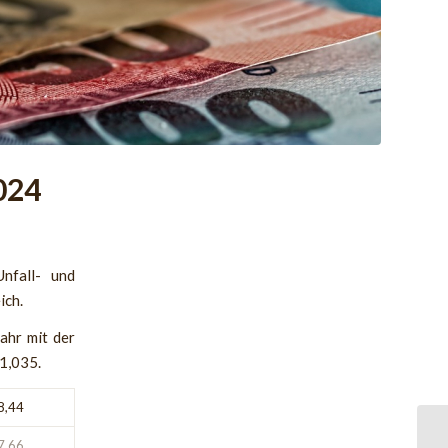
024
Unfall- und
ich.
ahr mit der
 1,035.
8,44
7,66