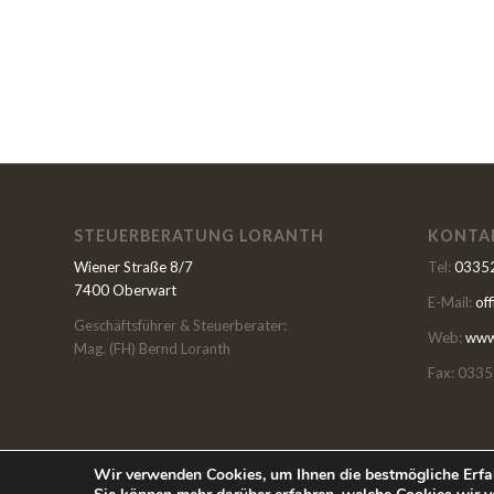
STEUERBERATUNG LORANTH
KONTA
Wiener Straße 8/7
Tel:
03352
7400 Oberwart
E-Mail:
of
Geschäftsführer & Steuerberater:
Web:
www.
Mag. (FH) Bernd Loranth
Fax: 0335
Wir verwenden Cookies, um Ihnen die bestmögliche Erfah
© Copyright Loranth Steuerberatungs GmbH |
Datenschutzerklärung
|
Im