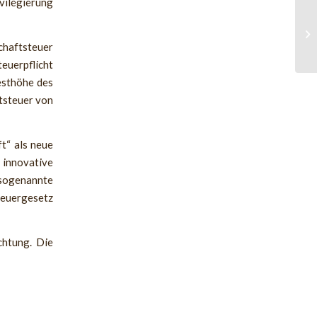
vilegierung
chaftsteuer
teuerpflicht
esthöhe des
tsteuer von
t“ als neue
 innovative
sogenannte
teuergesetz
chtung. Die