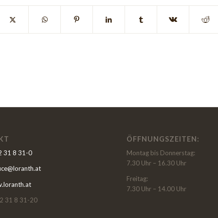
KT
ÖFFNUNGSZEITEN:
 31 8 31-0
Montag bis Donnerstag:
7.30 Uhr – 16.30 Uhr
fice@loranth.at
Freitag:
loranth.at
7.30 Uhr – 14.00 Uhr
2 31 8 31-20