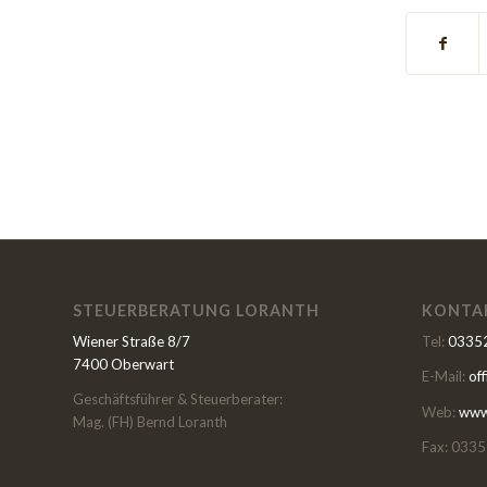
STEUERBERATUNG LORANTH
KONTA
Wiener Straße 8/7
Tel:
03352
7400 Oberwart
E-Mail:
of
Geschäftsführer & Steuerberater:
Web:
www.
Mag. (FH) Bernd Loranth
Fax: 0335