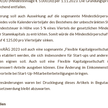
00,00 (Mindesteinlage € 5.000,00) per 1.11.2023. Die Gründungspri
echend entfallen.
rung soll auch Auswirkung auf die sogenannte Mindestkörpers
jedes volle Kalendervierteljahr des Bestehens der unbeschränkten S
indeststeuer in Höhe von 5 % eines Viertels der gesetzlichen Mind
r Stammkapitals zu entrichten. Somit würde die Mindestkörperschaf
f € 125,00 pro Vierteljahr sinken.
sRÄG 2023 soll auch eine sogenannte „Flexible Kapitalgesellschaf
 etabliert werden, die sich insbesondere für Start-ups und andere
en eignen soll. Auch soll eine Flexible Kapitalgesellschaft 
nswert-Anteile ausgeben können. Eine Änderung im Einkommens
vorteile bei Start-Up-Mitarbeiterbeteiligungen bringen.
esänderungen waren bei Drucklegung dieses Artikels in Beguta
setzwerdung bleibt abzuwarten.
ilen