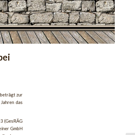
bei
beträgt zur
 Jahren das
023 (GesRÄG
 einer GmbH