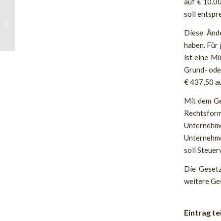
auf € 10.0
Wie wird die Handy-
soll entspr
Signatur von ID Austria
Diese Ände
abgelöst?
haben. Für 
ist eine M
Grund- ode
€ 437,50 au
Mit dem Ge
Rechtsform
Unternehm
Unternehme
soll Steuer
Die Gesetz
weitere Ge
Eintrag te