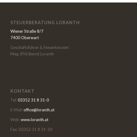
STEUERBERATUNG LORANTH
Wiener Straße 8/7
7400 Oberwart
Geschäftsführer & Steuerberater:
Mag. (FH) Bernd Loranth
KONTAKT
Tel:
03352 31 8 31-0
E-Mail:
office@loranth.at
Web:
www.loranth.at
Fax: 03352 31 8 31-20