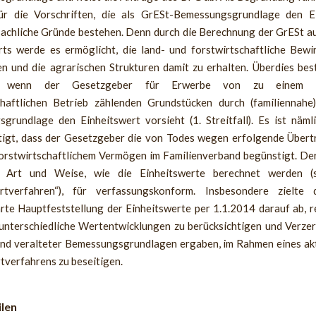
ür die Vorschriften, die als GrESt-Bemessungsgrundlage den E
sachliche Gründe bestehen. Denn durch die Berechnung der GrESt au
rts werde es ermöglicht, die land- und forstwirtschaftliche Bewi
en und die agrarischen Strukturen damit zu erhalten. Überdies bes
, wenn der Gesetzgeber für Erwerbe von zu einem 
chaftlichen Betrieb zählenden Grundstücken durch (familiennahe
grundlage den Einheitswert vorsieht (1. Streitfall). Es ist nämli
tigt, dass der Gesetzgeber die von Todes wegen erfolgende Über
forstwirtschaftlichem Vermögen im Familienverband begünstigt. De
 Art und Weise, wie die Einheitswerte berechnet werden (
rtverfahren“), für verfassungskonform. Insbesondere zielte 
rte Hauptfeststellung der Einheitswerte per 1.1.2014 darauf ab, r
l unterschiedliche Wertentwicklungen zu berücksichtigen und Verzer
und veralteter Bemessungsgrundlagen ergaben, im Rahmen eines akt
tverfahrens zu beseitigen.
ilen