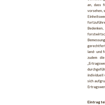
an, dass f
vorsehen, 
Einheitswe
fortzuführ
Bedenken
forstwirts
Bemessungs
gerechtfer
land- und 
zudem die
„Ertragswe
durchgefüh
individuel
sich aufgr
Ertragswer
Eintrag te