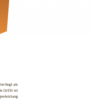
-
erliegt als
e GrESt ist
genleistung