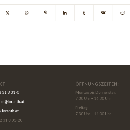
KT
ÖFFNUNGSZEITEN:
 31 8 31-0
Montag bis Donnerstag:
7.30 Uhr – 16.30 Uhr
fice@loranth.at
Freitag:
loranth.at
7.30 Uhr – 14.00 Uhr
2 31 8 31-20