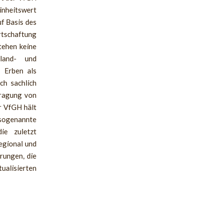
inheitswert
f Basis des
rtschaftung
tehen keine
land- und
) Erben als
ch sachlich
tragung von
r VfGH hält
sogenannte
die zuletzt
egional und
rungen, die
ualisierten