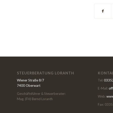
STEUERBERATUNG LORANTH
KONTA
Wiener Straße 8/7
Tel:
03352
7400 Oberwart
E-Mail:
of
Geschäftsführer & Steuerberater:
Web:
www.
Mag. (FH) Bernd Loranth
Fax: 0335