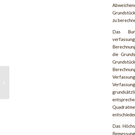
Abweichen
Grundstück
zu berechn
Das Bund
verfassung
Berechnung 
die Grunds
Grundstück
Berechnun
Verfassung
Neue Regelungen für
Verfassung
Abfindungsbrenner
grundsätz
entsprech
Quadratme
entschiede
Das Höchst
Bemessungs