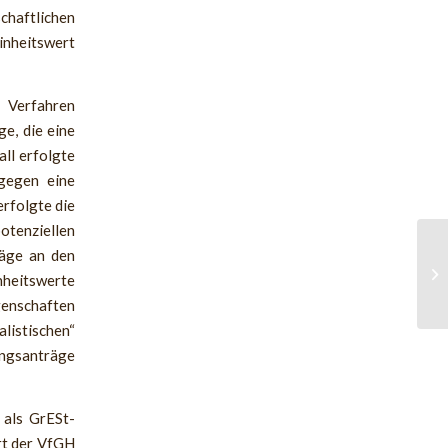
haftlichen
inheitswert
Verfahren
e, die eine
all erfolgte
ngegen eine
rfolgte die
tenziellen
räge an den
nheitswerte
enschaften
istischen“
ngsanträge
 als GrESt-
rt der VfGH