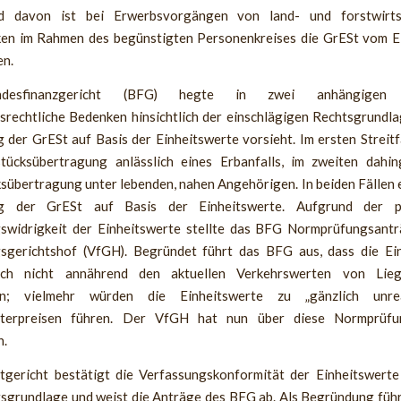
d davon ist bei Erwerbsvorgängen von land- und forstwirtsc
en im Rahmen des begünstigten Personenkreises die GrESt vom E
en.
esfinanzgericht (BFG) hegte in zwei anhängigen 
srechtliche Bedenken hinsichtlich der einschlägigen Rechtsgrundlag
der GrESt auf Basis der Einheitswerte vorsieht. Im ersten Streitf
tücksübertragung anlässlich eines Erbanfalls, im zweiten dahi
sübertragung unter lebenden, nahen Angehörigen. In beiden Fällen e
g der GrESt auf Basis der Einheitswerte. Aufgrund der po
swidrigkeit der Einheitswerte stellte das BFG Normprüfungsant
sgerichtshof (VfGH). Begründet führt das BFG aus, dass die Ei
lich nicht annährend den aktuellen Verkehrswerten von Lieg
en; vielmehr würden die Einheitswerte zu „gänzlich unreal
terpreisen führen. Der VfGH hat nun über diese Normprüfu
n.
gericht bestätigt die Verfassungskonformität der Einheitswerte
grundlage und weist die Anträge des BFG ab. Als Begründung füh