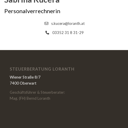
Personalverrechnerin
s.kucera@loranth.at
03352 31 8 31-29
STEUERBERATUNG LORANTH
Wiener Straße 8/7
7400 Oberwart
Geschäftsführer & Steuerberater:
Mag. (FH) Bernd Loranth